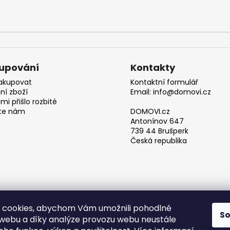
upování
Kontakty
akupovat
Kontaktní formulář
ní zboží
Email: info@domovi.cz
mi přišlo rozbité
te nám
DOMOVI.cz
Antonínov 647
739 44 Brušperk
Česká republika
 cookies, abychom Vám umožnili pohodlné
S
 webu a díky analýze provozu webu neustále
Obchodní podmínky