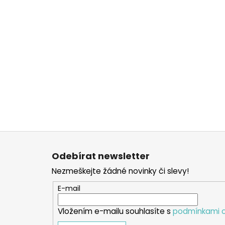
Z
á
Odebírat newsletter
p
Nezmeškejte žádné novinky či slevy!
a
t
E-mail
í
Vložením e-mailu souhlasíte s
podmínkami o