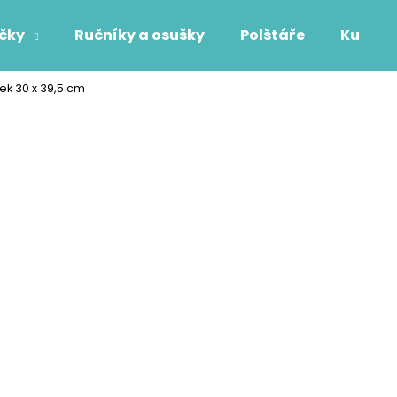
áčky
Ručníky a osušky
Polštáře
Kuchyň
k 30 x 39,5 cm
Co potřebujete najít?
HLEDAT
Doporučujeme