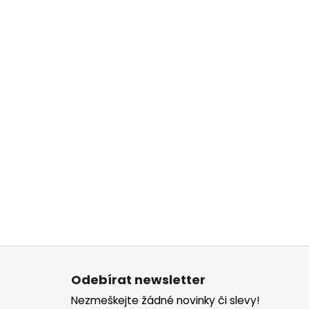
Z
á
Odebírat newsletter
p
Nezmeškejte žádné novinky či slevy!
a