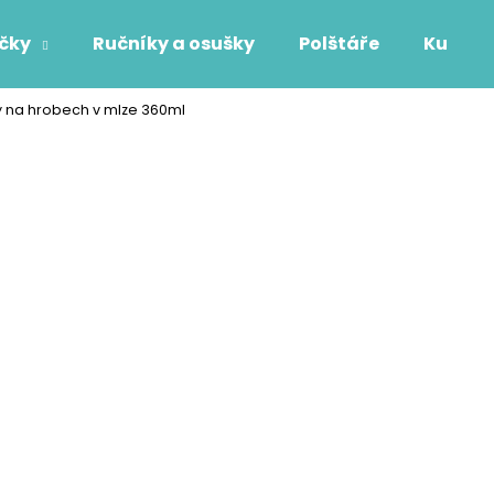
áčky
Ručníky a osušky
Polštáře
Kuchyň
 na hrobech v mlze 360ml
Co potřebujete najít?
HLEDAT
Doporučujeme