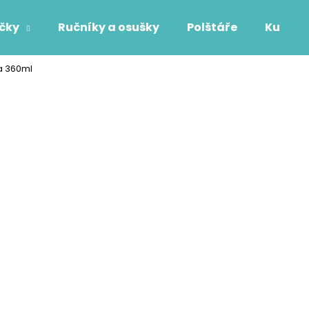
áčky
Ručníky a osušky
Polštáře
Kuchyň
a 360ml
Co potřebujete najít?
HLEDAT
Doporučujeme