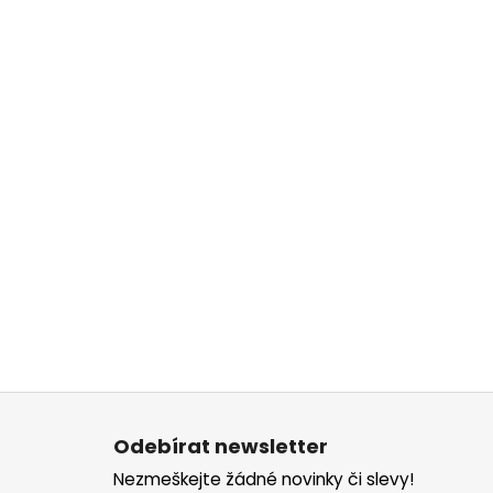
Z
á
Odebírat newsletter
p
Nezmeškejte žádné novinky či slevy!
a