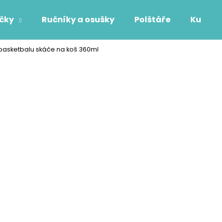
áčky
Ručníky a osušky
Polštáře
Kuchyň
asketbalu skáče na koš 360ml
Co potřebujete najít?
HLEDAT
Doporučujeme