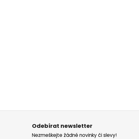
Z
á
Odebírat newsletter
p
Nezmeškejte žádné novinky či slevy!
a