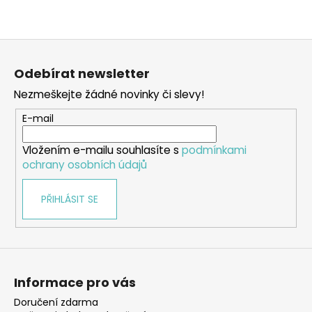
Z
á
Odebírat newsletter
p
Nezmeškejte žádné novinky či slevy!
a
t
E-mail
í
Vložením e-mailu souhlasíte s
podmínkami
ochrany osobních údajů
PŘIHLÁSIT SE
Informace pro vás
Doručení zdarma