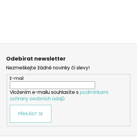
Z
á
Odebírat newsletter
p
Nezmeškejte žádné novinky či slevy!
a
t
E-mail
í
Vložením e-mailu souhlasíte s
podmínkami
ochrany osobních údajů
PŘIHLÁSIT SE