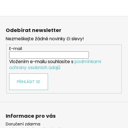
Z
á
Odebírat newsletter
p
Nezmeškejte žádné novinky či slevy!
a
t
E-mail
í
Vložením e-mailu souhlasíte s
podmínkami
ochrany osobních údajů
PŘIHLÁSIT SE
Informace pro vás
Doručení zdarma