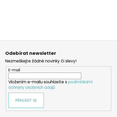
Z
á
Odebírat newsletter
p
Nezmeškejte žádné novinky či slevy!
a
t
E-mail
í
Vložením e-mailu souhlasíte s
podmínkami
ochrany osobních údajů
PŘIHLÁSIT SE