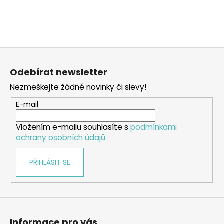
Z
á
Odebírat newsletter
p
Nezmeškejte žádné novinky či slevy!
a
t
E-mail
í
Vložením e-mailu souhlasíte s
podmínkami
ochrany osobních údajů
PŘIHLÁSIT SE
Informace pro vás