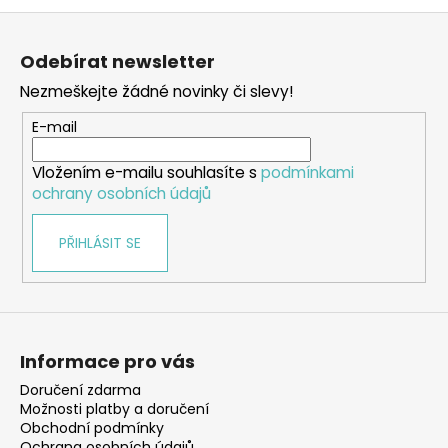
Z
á
Odebírat newsletter
p
Nezmeškejte žádné novinky či slevy!
a
t
E-mail
í
Vložením e-mailu souhlasíte s
podmínkami
ochrany osobních údajů
PŘIHLÁSIT SE
Informace pro vás
Doručení zdarma
Možnosti platby a doručení
Obchodní podmínky
Ochrana osobních údajů