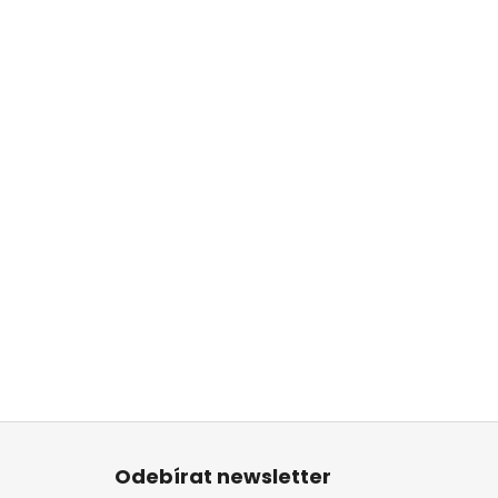
Z
á
Odebírat newsletter
p