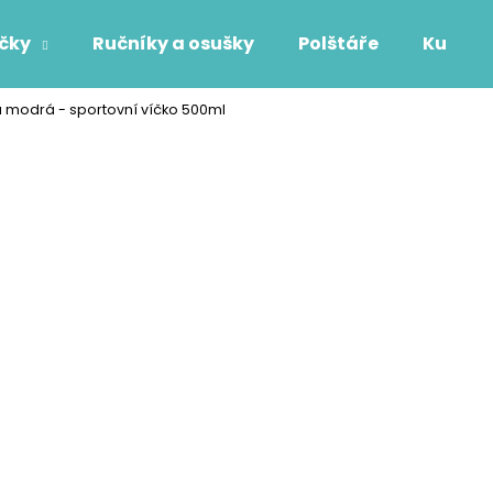
áčky
Ručníky a osušky
Polštáře
Kuchyň
 modrá - sportovní víčko 500ml
Co potřebujete najít?
HLEDAT
Doporučujeme