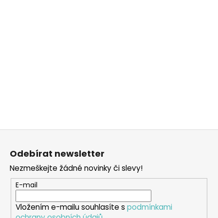
Z
á
Odebírat newsletter
p
Nezmeškejte žádné novinky či slevy!
a
t
E-mail
í
Vložením e-mailu souhlasíte s
podmínkami
ochrany osobních údajů