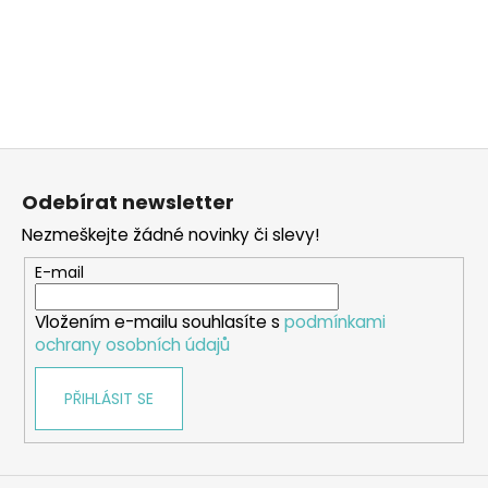
Z
á
Odebírat newsletter
p
Nezmeškejte žádné novinky či slevy!
a
t
E-mail
í
Vložením e-mailu souhlasíte s
podmínkami
ochrany osobních údajů
PŘIHLÁSIT SE