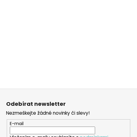
Z
á
Odebírat newsletter
p
Nezmeškejte žádné novinky či slevy!
a
t
E-mail
í