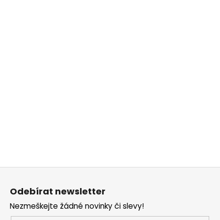
Z
á
Odebírat newsletter
p
Nezmeškejte žádné novinky či slevy!
a