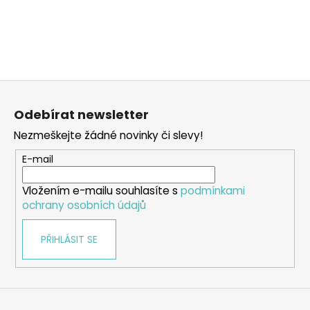
Z
á
Odebírat newsletter
p
Nezmeškejte žádné novinky či slevy!
a
t
E-mail
í
Vložením e-mailu souhlasíte s
podmínkami
ochrany osobních údajů
PŘIHLÁSIT SE