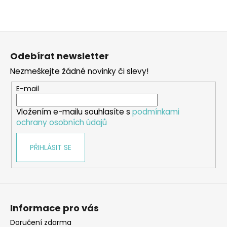
Z
á
Odebírat newsletter
p
Nezmeškejte žádné novinky či slevy!
a
t
E-mail
í
Vložením e-mailu souhlasíte s
podmínkami
ochrany osobních údajů
PŘIHLÁSIT SE
Informace pro vás
Doručení zdarma