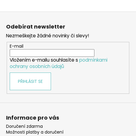
Z
á
Odebírat newsletter
p
Nezmeškejte žádné novinky či slevy!
a
t
E-mail
í
Vložením e-mailu souhlasíte s
podmínkami
ochrany osobních údajů
PŘIHLÁSIT SE
Informace pro vás
Doručení zdarma
Možnosti platby a doručení