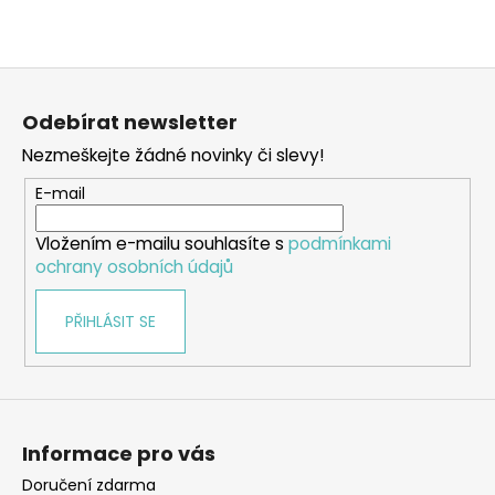
Z
á
Odebírat newsletter
p
Nezmeškejte žádné novinky či slevy!
a
t
E-mail
í
Vložením e-mailu souhlasíte s
podmínkami
ochrany osobních údajů
PŘIHLÁSIT SE
Informace pro vás
Doručení zdarma