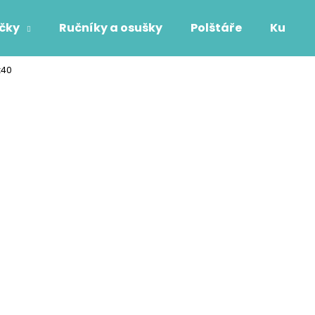
áčky
Ručníky a osušky
Polštáře
Kuchyň
x40
Co potřebujete najít?
HLEDAT
Doporučujeme