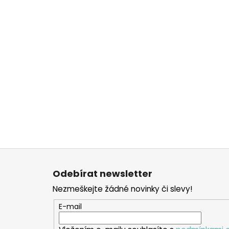
Z
á
Odebírat newsletter
p
Nezmeškejte žádné novinky či slevy!
a
t
E-mail
í