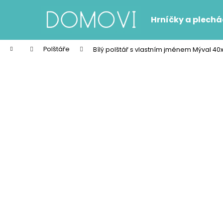
K
Přejít
na
o
Hrníčky a plech
obsah
Zpět
Zpět
š
do
do
í
Domů
Polštáře
Bílý polštář s vlastním jménem Mýval 40
k
obchodu
obchodu