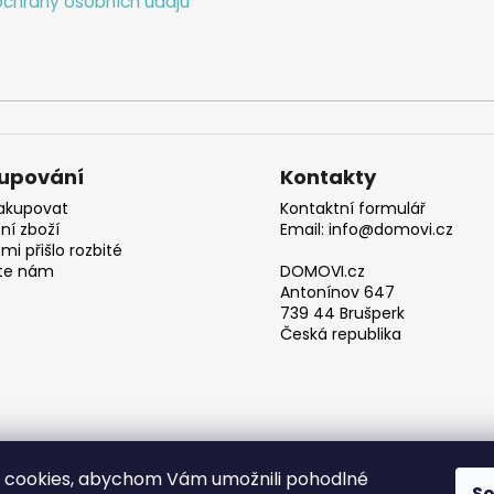
chrany osobních údajů
upování
Kontakty
akupovat
Kontaktní formulář
ní zboží
Email: info@domovi.cz
mi přišlo rozbité
te nám
DOMOVI.cz
Antonínov 647
739 44 Brušperk
Česká republika
 cookies, abychom Vám umožnili pohodlné
S