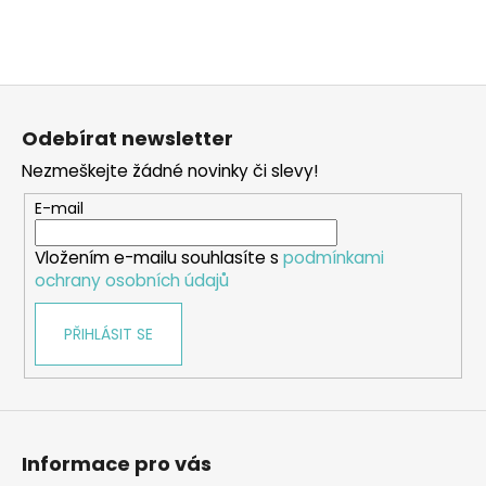
Z
á
Odebírat newsletter
p
Nezmeškejte žádné novinky či slevy!
a
t
E-mail
í
Vložením e-mailu souhlasíte s
podmínkami
ochrany osobních údajů
PŘIHLÁSIT SE
Informace pro vás