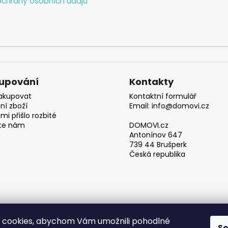
chrany osobních údajů
upování
Kontakty
akupovat
Kontaktní formulář
ní zboží
Email: info@domovi.cz
mi přišlo rozbité
te nám
DOMOVI.cz
Antonínov 647
739 44 Brušperk
Česká republika
 cookies, abychom Vám umožnili pohodlné
S