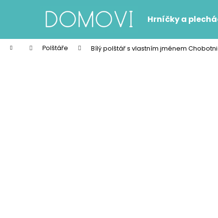
K
Přejít
na
o
Hrníčky a plech
obsah
Zpět
Zpět
š
do
do
í
Domů
Polštáře
Bílý polštář s vlastním jménem Chobotn
k
obchodu
obchodu