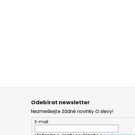
Z
á
Odebírat newsletter
p
Nezmeškejte žádné novinky či slevy!
a
t
E-mail
í