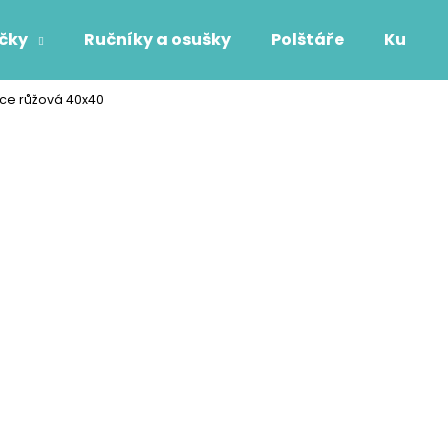
áčky
Ručníky a osušky
Polštáře
Kuchyň
ice růžová 40x40
Co potřebujete najít?
HLEDAT
Doporučujeme