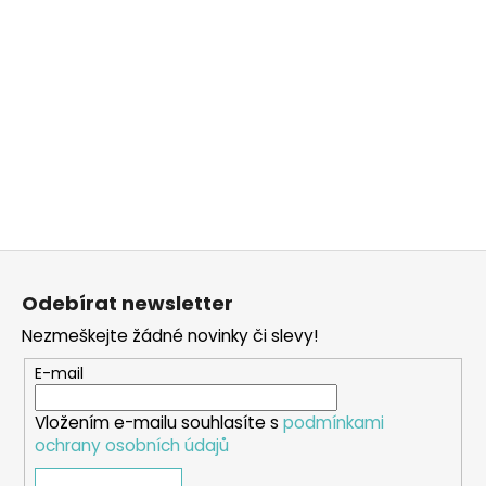
Z
á
Odebírat newsletter
p
Nezmeškejte žádné novinky či slevy!
a
t
E-mail
í
Vložením e-mailu souhlasíte s
podmínkami
ochrany osobních údajů