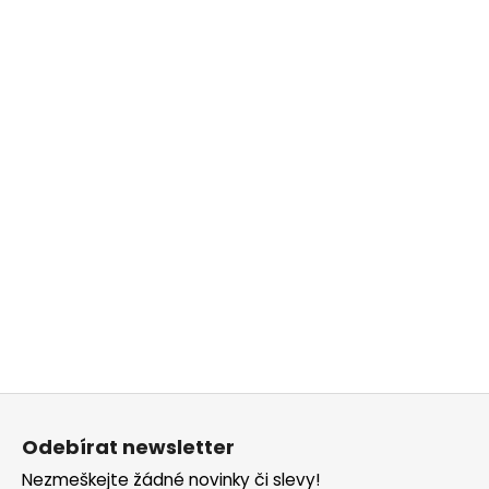
Z
á
Odebírat newsletter
p
Nezmeškejte žádné novinky či slevy!