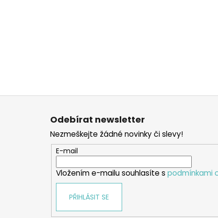
Z
á
Odebírat newsletter
p
Nezmeškejte žádné novinky či slevy!
a
t
E-mail
í
Vložením e-mailu souhlasíte s
podmínkami o
PŘIHLÁSIT SE