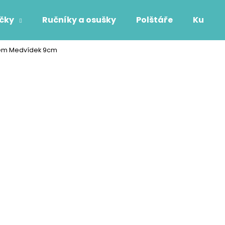
áčky
Ručníky a osušky
Polštáře
Kuchyň
nem Medvídek 9cm
Co potřebujete najít?
HLEDAT
Doporučujeme