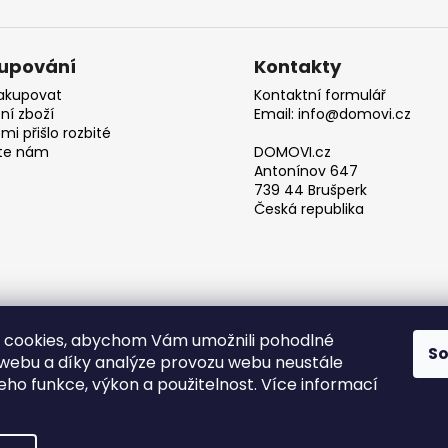
upování
Kontakty
akupovat
Kontaktní formulář
ní zboží
Email: info@domovi.cz
mi přišlo rozbité
te nám
DOMOVI.cz
Antonínov 647
739 44 Brušperk
Česká republika
 cookies, abychom Vám umožnili pohodlné
S
 webu a díky analýze provozu webu neustále
Obchodní podmínky
jeho funkce, výkon a použitelnost. Více informací
azena.