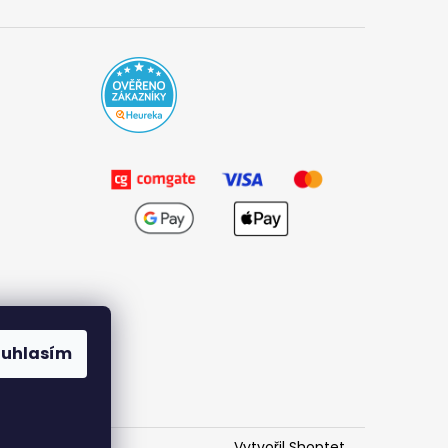
ouhlasím
Vytvořil Shoptet