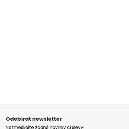
Z
á
Odebírat newsletter
p
Nezmeškejte žádné novinky či slevy!