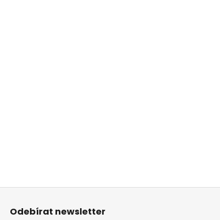
Z
á
Odebírat newsletter
p