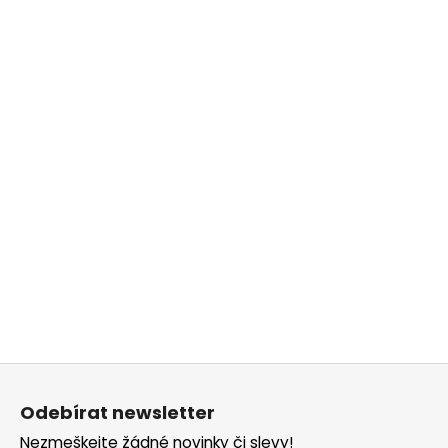
Z
á
Odebírat newsletter
p
Nezmeškejte žádné novinky či slevy!