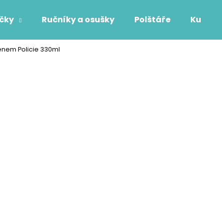
áčky
Ručníky a osušky
Polštáře
Kuchyň
ménem Policie 330ml
Co potřebujete najít?
HLEDAT
Doporučujeme