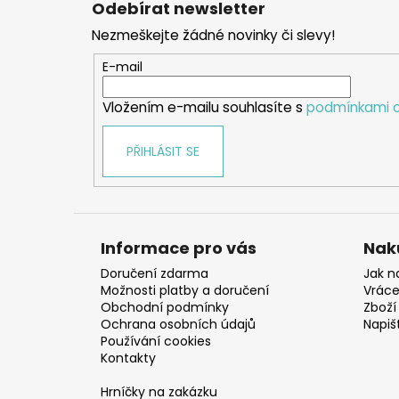
Odebírat newsletter
p
Nezmeškejte žádné novinky či slevy!
a
t
E-mail
í
Vložením e-mailu souhlasíte s
podmínkami o
PŘIHLÁSIT SE
Informace pro vás
Nak
Doručení zdarma
Jak n
Možnosti platby a doručení
Vráce
Obchodní podmínky
Zboží 
Ochrana osobních údajů
Napiš
Používání cookies
Kontakty
Hrníčky na zakázku