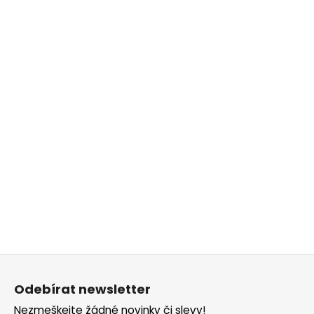
Z
á
Odebírat newsletter
p
Nezmeškejte žádné novinky či slevy!