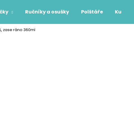
áčky
Ručníky a osušky
Polštáře
Kuchyň
L, zase ráno 360ml
Co potřebujete najít?
HLEDAT
Doporučujeme