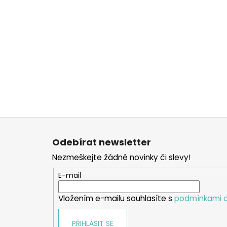
Z
á
Odebírat newsletter
p
Nezmeškejte žádné novinky či slevy!
a
t
E-mail
í
Vložením e-mailu souhlasíte s
podmínkami o
PŘIHLÁSIT SE