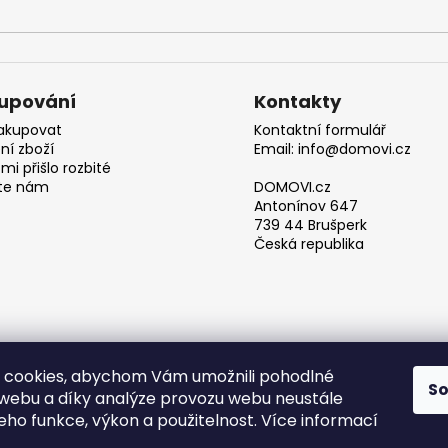
upování
Kontakty
akupovat
Kontaktní formulář
ní zboží
Email: info@domovi.cz
mi přišlo rozbité
te nám
DOMOVI.cz
Antonínov 647
739 44 Brušperk
Česká republika
 cookies, abychom Vám umožnili pohodlné
S
 webu a díky analýze provozu webu neustále
Obchodní podmínky
jeho funkce, výkon a použitelnost. Více informací