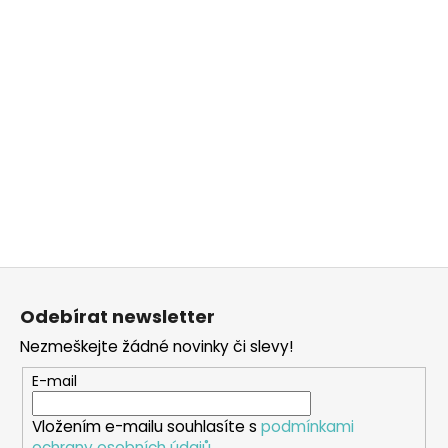
Z
á
Odebírat newsletter
p
Nezmeškejte žádné novinky či slevy!
a
t
E-mail
í
Vložením e-mailu souhlasíte s
podmínkami
ochrany osobních údajů