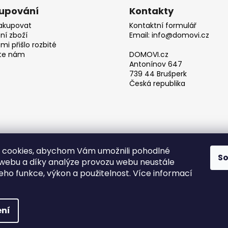
upování
Kontakty
akupovat
Kontaktní formulář
ní zboží
Email: info@domovi.cz
mi přišlo rozbité
te nám
DOMOVI.cz
Antonínov 647
739 44 Brušperk
Česká republika
 cookies, abychom Vám umožnili pohodlné
S
 webu a díky analýze provozu webu neustále
Obchodní podmínky
jeho funkce, výkon a použitelnost. Více informací
azena.
ní