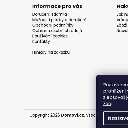
Informace pro vás
Nak
Doručení zdarma
Jak n
Možnosti platby a doručení
Vráce
Obchodní podmínky
Zboží 
Ochrana osobních údajů
Napiš
Používání cookies
Kontakty
Hrníčky na zakázku
Používáme
prohlížení
zlepšovali 
zde
.
Copyright 2026
Domovi.cz
. Všechna práva vyhr
Nastave