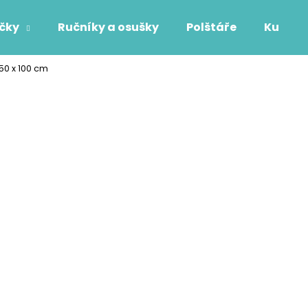
áčky
Ručníky a osušky
Polštáře
Kuchyň
50 x 100 cm
Co potřebujete najít?
HLEDAT
Doporučujeme