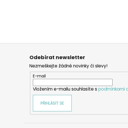
Z
á
Odebírat newsletter
p
Nezmeškejte žádné novinky či slevy!
a
t
E-mail
í
Vložením e-mailu souhlasíte s
podmínkami o
PŘIHLÁSIT SE