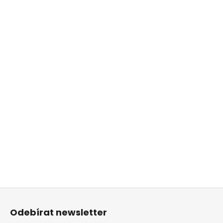
Z
á
Odebírat newsletter
p