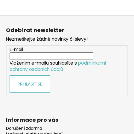
Z
á
Odebírat newsletter
p
Nezmeškejte žádné novinky či slevy!
a
t
E-mail
í
Vložením e-mailu souhlasíte s
podmínkami
ochrany osobních údajů
PŘIHLÁSIT SE
Informace pro vás
Doručení zdarma
Možnosti platby a doručení