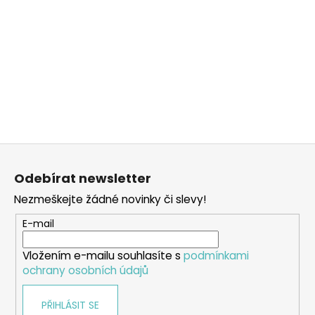
Z
á
Odebírat newsletter
p
Nezmeškejte žádné novinky či slevy!
a
t
E-mail
í
Vložením e-mailu souhlasíte s
podmínkami
ochrany osobních údajů
PŘIHLÁSIT SE