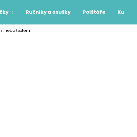
áčky
Ručníky a osušky
Polštáře
Kuchyň
nem nebo textem
Co potřebujete najít?
HLEDAT
Doporučujeme