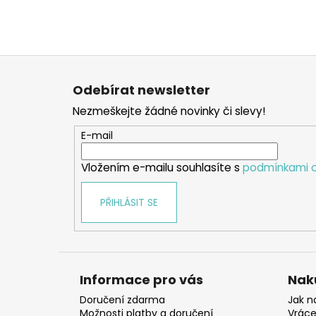
Z
á
Odebírat newsletter
p
Nezmeškejte žádné novinky či slevy!
a
t
E-mail
í
Vložením e-mailu souhlasíte s
podmínkami o
PŘIHLÁSIT SE
Informace pro vás
Nak
Doručení zdarma
Jak n
Možnosti platby a doručení
Vráce