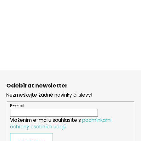
Z
á
Odebírat newsletter
p
Nezmeškejte žádné novinky či slevy!
a
t
E-mail
í
Vložením e-mailu souhlasíte s
podmínkami
ochrany osobních údajů