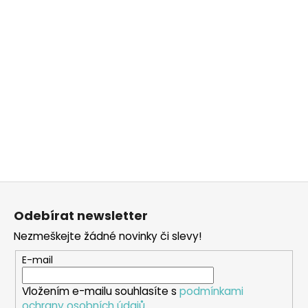
Z
á
Odebírat newsletter
p
Nezmeškejte žádné novinky či slevy!
a
t
E-mail
í
Vložením e-mailu souhlasíte s
podmínkami
ochrany osobních údajů