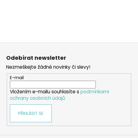
Z
á
Odebírat newsletter
p
Nezmeškejte žádné novinky či slevy!
a
t
E-mail
í
Vložením e-mailu souhlasíte s
podmínkami
ochrany osobních údajů
PŘIHLÁSIT SE