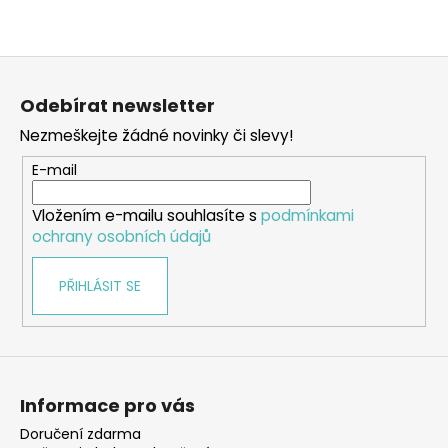
Z
á
Odebírat newsletter
p
Nezmeškejte žádné novinky či slevy!
a
t
E-mail
í
Vložením e-mailu souhlasíte s
podmínkami
ochrany osobních údajů
PŘIHLÁSIT SE
Informace pro vás
Doručení zdarma