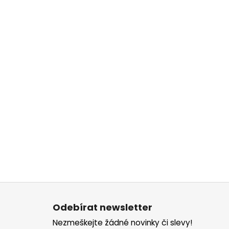
Z
á
Odebírat newsletter
p
Nezmeškejte žádné novinky či slevy!
a