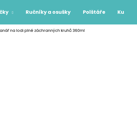
áčky
Ručníky a osušky
Polštáře
Kuchyň
nář na lodi plné záchranných kruhů 360ml
Co potřebujete najít?
HLEDAT
Doporučujeme