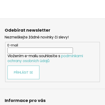
Z
á
Odebírat newsletter
p
Nezmeškejte žádné novinky či slevy!
a
t
E-mail
í
Vložením e-mailu souhlasíte s
podmínkami
ochrany osobních údajů
PŘIHLÁSIT SE
Informace pro vás