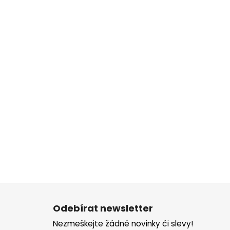
Z
á
Odebírat newsletter
p
Nezmeškejte žádné novinky či slevy!
a