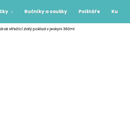
áčky
Ručníky a osušky
Polštáře
Kuchyň
ak střežící zlatý poklad v jeskyni 360ml
Co potřebujete najít?
HLEDAT
Doporučujeme