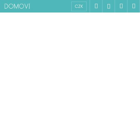
K
Přejít
Hledat
Náku
M
Přihlášen
CZK
na
o
obsah
Zpět
Zpět
košík
š
í
C
k
o
p
o
t
ř
e
b
u
j
e
t
e
n