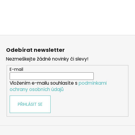
Z
á
Odebírat newsletter
p
Nezmeškejte žádné novinky či slevy!
a
t
E-mail
í
Vložením e-mailu souhlasíte s
podmínkami
ochrany osobních údajů
PŘIHLÁSIT SE