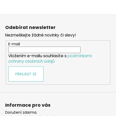
Z
á
Odebírat newsletter
p
Nezmeškejte žádné novinky či slevy!
a
t
E-mail
í
Vložením e-mailu souhlasíte s
podmínkami
ochrany osobních údajů
PŘIHLÁSIT SE
Informace pro vás
Doručení zdarma