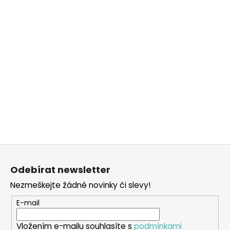
Z
á
Odebírat newsletter
p
Nezmeškejte žádné novinky či slevy!
a
t
E-mail
í
Vložením e-mailu souhlasíte s
podmínkami