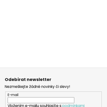
Z
á
Odebírat newsletter
p
Nezmeškejte žádné novinky či slevy!
a
t
E-mail
í
Vložením e-mailu souhlasíte s
podmínkami