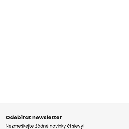
Z
á
Odebírat newsletter
p
Nezmeškejte žádné novinky či slevy!